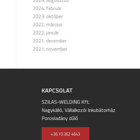
2024. augusztus
2024. február
2023. október
2022. március
2022. január
2021. december
2021. november
KAPCSOLAT
SZILAS-WELDING Kft.
Nagykálló, Vállalkozói Inkubátorház
Porosladány dűlő
+36 70 362 4643