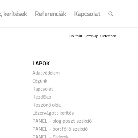
, kerítések
Referenciák
Kapcsolat
Ön itt áll:
Kezdőlap
/
referencia
LAPOK
Adatvédelem
Cégünk
Kapcsolat
Kezdőlap
Köszönő oldal
Lézervágott kerítés
PANEL – blog poszt szekció
PANEL – portfólió szekció
PANEL – Sliderek