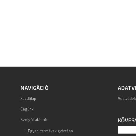
NAVIGÁCIÓ
ADATV
Kezdőlap
Adatvéde
Cégünk
KÖVES
Szolgáltatások
Egyedi termékek gyártása