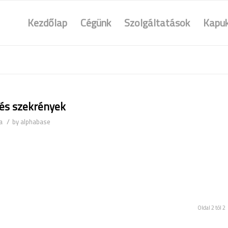
Kezdőlap
Cégünk
Szolgáltatások
Kapuk
és szekrények
/
a
by
alphabase
Oldal 2 tól 2