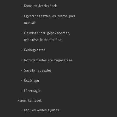
Komplex kivitelezések
Egyedi hegesztési és lakatos ipari
munkák
Élelmiszeripari gépek bontása,
telepítése, karbantartása
Bérhegesztés
Rozsdamentes acél hegesztése
Saválló hegesztés
Úszókapu
Lézervágás
Kapuk, kerítések
Kapu és kerítés gyártás