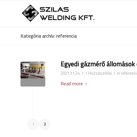
Kategória archív: referencia
Egyedi gázmérő állomások 
/
/
2021.11.24.
1 Hozzászólás
in
referenci
Read more
1
2