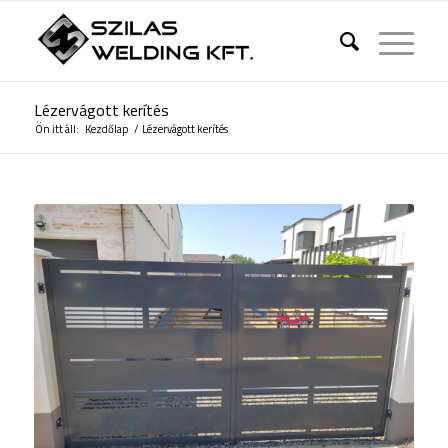
Lézervágott kerítés
Ön itt áll:
Kezdőlap
/
Lézervágott kerítés