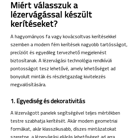
Miért válasszuk a
lézervágással készült
kerítéseket?
A hagyományos fa vagy kovácsoltvas kerítésekkel
szemben a modern fém kerítések nagyobb tartósságot,
precíziót és egyedileg tervezhető megjelenést
biztosítanak. A lézervágási technológia rendkívüli
pontosságot tesz lehetővé, amely lehetőséget ad
bonyolult minták és részletgazdag kivitelezés
megvalósítására.
1. Egyediség és dekorativitás
A lézervágott panelek segítségével teljes mértékben
testre szabhatja kerítését. Akár modern geometriai
formákat, akár klasszikusabb, díszes mintázatokat
szeretne, a lézervágási eljárás lehetőséget ad arra,