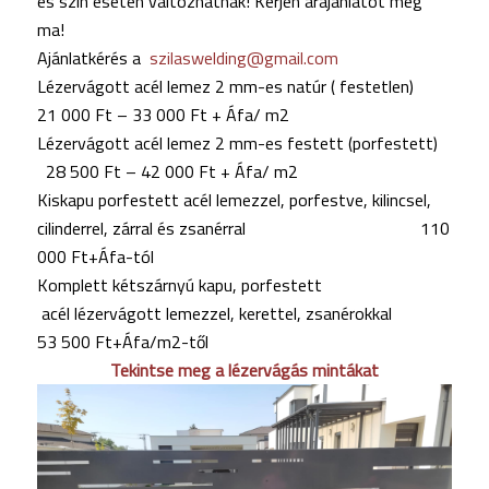
és szín esetén változhatnak! Kérjen árajánlatot még
ma!
Ajánlatkérés a
szilaswelding@gmail.com
Lézervágott acél lemez 2 mm-es natúr ( festetlen)
21 000 Ft – 33 000 Ft
+ Áfa/ m2
Lézervágott acél lemez 2 mm-es festett (porfestett)
28 500 Ft – 42 000 Ft
+ Áfa/ m2
Kiskapu porfestett acél lemezzel, porfestve, kilincsel,
cilinderrel, zárral és zsanérral 110
000 Ft+Áfa-tól
Komplett kétszárnyú kapu, porfestett
acél lézervágott lemezzel, kerettel, zsanérokkal
53 500 Ft+Áfa/m2-től
Tekintse meg a lézervágás mintákat