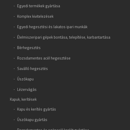
Egyedi termékek gyártása
Komplex kivitelezések
Egyedi hegesztési és lakatos ipari munkák
Élelmiszeripari gépek bontása, telepítése, karbantartása
Bérhegesztés
Rozsdamentes acél hegesztése
Saválló hegesztés
Úszókapu
Lézervágás
Kapuk, kerítések
Kapu és kerítés gyártás
Úszókapu gyártás
Rozsdamentes és szénacél korlát gyártása