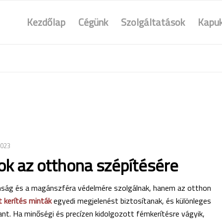
Kezdőlap
Cégünk
Szolgáltatások
Kapuk
2023
k az otthona szépítésére
nság és a magánszféra védelmére szolgálnak, hanem az otthon
t kerítés minták
egyedi megjelenést biztosítanak, és különleges
lant. Ha minőségi és precízen kidolgozott fémkerítésre vágyik,