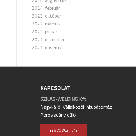
2024. augusztus
2024. február
2023. október
2022. március
2022. január
2021. december
2021. november
KAPCSOLAT
SZILAS-WELDING Kft.
Nagykálló, Vállalkozói Inkubátorház
Porosladány dűlő
+36 70 362 4643