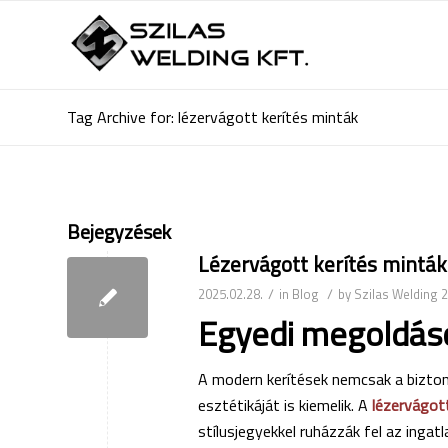
Tag Archive for: lézervágott kerítés minták
Bejegyzések
Lézervágott kerítés minták
/
/
2025.02.28.
in
Blog
by
Szilas Welding 
Egyedi megoldáso
A modern kerítések nemcsak a bizto
esztétikáját is kiemelik. A
lézervágot
stílusjegyekkel ruházzák fel az ingat