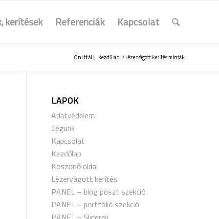
, kerítések
Referenciák
Kapcsolat
Ön itt áll:
Kezdőlap
/
lézervágott kerítés minták
LAPOK
Adatvédelem
Cégünk
Kapcsolat
Kezdőlap
Köszönő oldal
Lézervágott kerítés
PANEL – blog poszt szekció
PANEL – portfólió szekció
PANEL – Sliderek