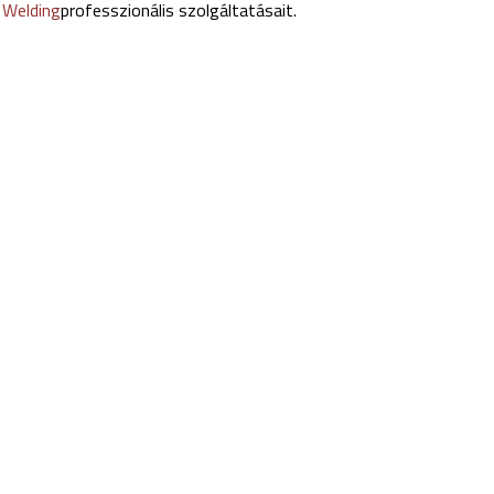
s Welding
professzionális szolgáltatásait.