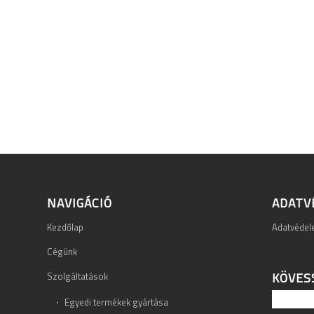
NAVIGÁCIÓ
ADATV
Kezdőlap
Adatvéde
Cégünk
KÖVES
Szolgáltatások
Egyedi termékek gyártása