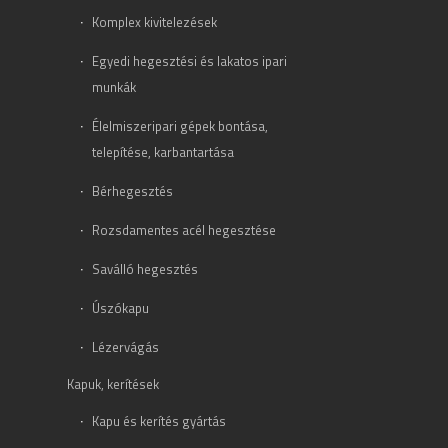
Komplex kivitelezések
Egyedi hegesztési és lakatos ipari
munkák
Élelmiszeripari gépek bontása,
telepítése, karbantartása
Bérhegesztés
Rozsdamentes acél hegesztése
Saválló hegesztés
Úszókapu
Lézervágás
Kapuk, kerítések
Kapu és kerítés gyártás