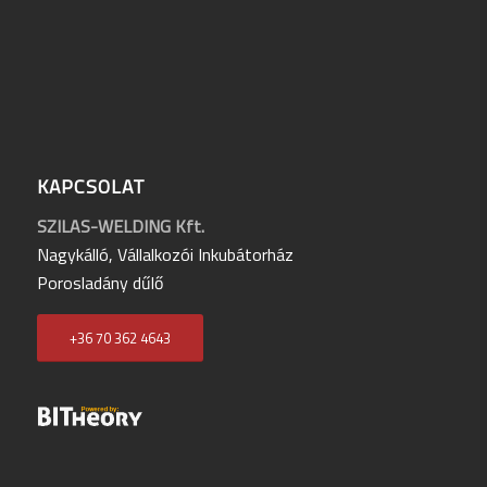
KAPCSOLAT
SZILAS-WELDING Kft.
Nagykálló, Vállalkozói Inkubátorház
Porosladány dűlő
+36 70 362 4643