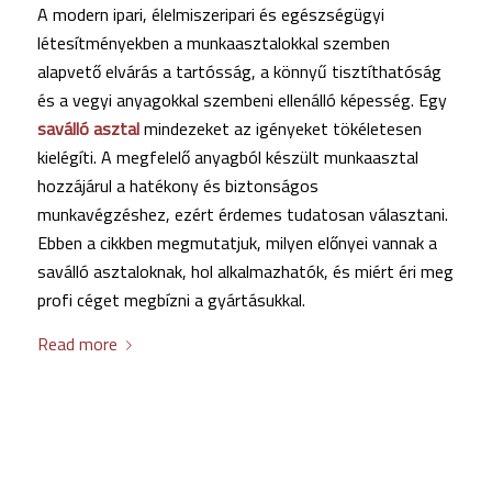
A
modern
ipari,
élelmiszeripari
és
egészségügyi
létesítményekben
a
munkaasztalokkal
szemben
alapvető
elvárás
a
tartósság,
a
könnyű
tisztíthatóság
és
a
vegyi
anyagokkal
szembeni
ellenálló
képesség.
Egy
saválló
asztal
mindezeket
az
igényeket
tökéletesen
kielégíti.
A
megfelelő
anyagból
készült
munkaasztal
hozzájárul
a
hatékony
és
biztonságos
munkavégzéshez,
ezért
érdemes
tudatosan
választani.
Ebben
a
cikkben
megmutatjuk,
milyen
előnyei
vannak
a
saválló
asztaloknak,
hol
alkalmazhatók,
és
miért
éri
meg
profi
céget
megbízni
a
gyártásukkal.
Read more