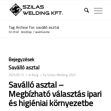
Tag Archive for: saválló asztal
Ön itt áll:
Kezdőlap
/
saválló asztal
Bejegyzések
Saválló asztal
/
/
2025.05.12.
in
Blog
by
Szilas Welding 2023
Saválló
asztal –
Megbízható
választás
ipari
és
higiéniai
környezetbe