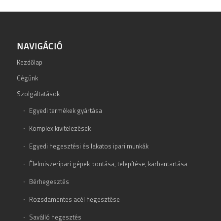
NAVIGÁCIÓ
Kezdőlap
Cégünk
Szolgáltatások
Egyedi termékek gyártása
Komplex kivitelezések
Egyedi hegesztési és lakatos ipari munkák
Élelmiszeripari gépek bontása, telepítése, karbantartása
Bérhegesztés
Rozsdamentes acél hegesztése
Saválló hegesztés